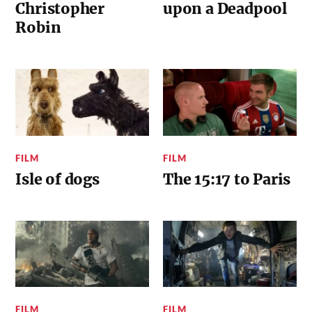
Christopher
upon a Deadpool
Robin
FILM
FILM
Isle of dogs
The 15:17 to Paris
FILM
FILM