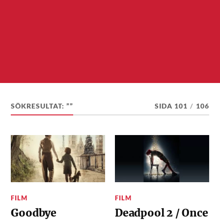
SÖKRESULTAT: ””
SIDA 101
/
106
FILM
FILM
Goodbye
Deadpool 2 / Once