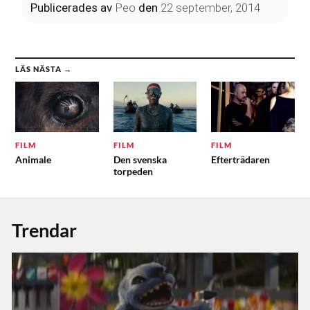
Publicerades
av
Peo
den
22 september, 2014
LÄS NÄSTA →
FILM
FILM
FILM
Animale
Den svenska
Efterträdaren
torpeden
Trendar