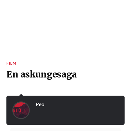
FILM
En askungesaga
Peo