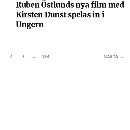
Ruben Östlunds nya film med
Kirsten Dunst spelas in i
Ungern
...
3
4
5
154
NÄSTA →