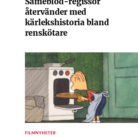
Sameblod-regissör
återvänder med
kärlekshistoria bland
renskötare
FILMNYHETER