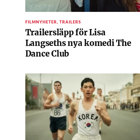
FILMNYHETER
,
TRAILERS
Trailersläpp för Lisa
Langseths nya komedi The
Dance Club