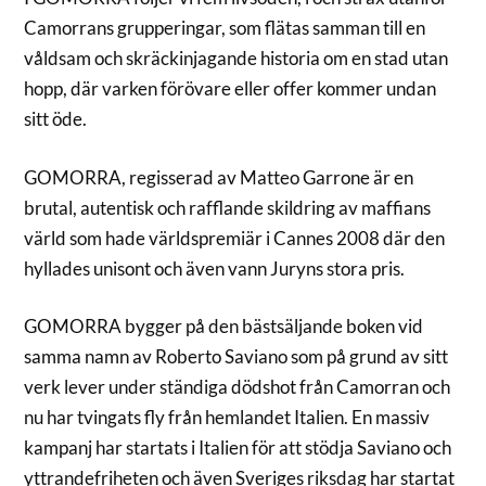
Camorrans grupperingar, som flätas samman till en
våldsam och skräckinjagande historia om en stad utan
hopp, där varken förövare eller offer kommer undan
sitt öde.
GOMORRA, regisserad av Matteo Garrone är en
brutal, autentisk och rafflande skildring av maffians
värld som hade världspremiär i Cannes 2008 där den
hyllades unisont och även vann Juryns stora pris.
GOMORRA bygger på den bästsäljande boken vid
samma namn av Roberto Saviano som på grund av sitt
verk lever under ständiga dödshot från Camorran och
nu har tvingats fly från hemlandet Italien. En massiv
kampanj har startats i Italien för att stödja Saviano och
yttrandefriheten och även Sveriges riksdag har startat