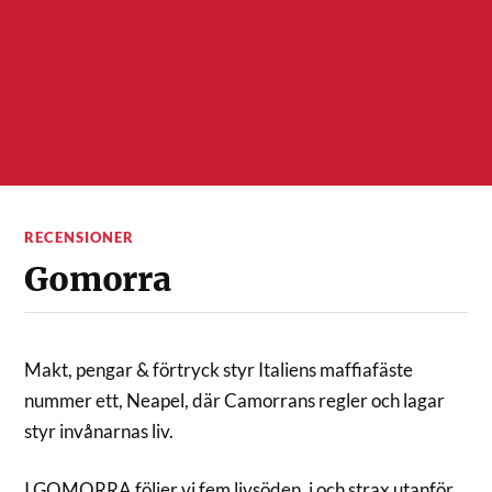
RECENSIONER
Gomorra
Makt, pengar & förtryck styr Italiens maffiafäste
nummer ett, Neapel, där Camorrans regler och lagar
styr invånarnas liv.
I GOMORRA följer vi fem livsöden, i och strax utanför