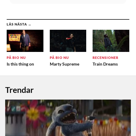
LÄS NÄSTA →
PÅ BIO NU
PÅ BIO NU
RECENSIONER
Is this thing on
Marty Supreme
Train Dreams
Trendar