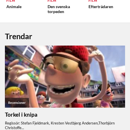
FILM
FILM
FILM
Animale
Den svenska
Efterträdaren
torpeden
Trendar