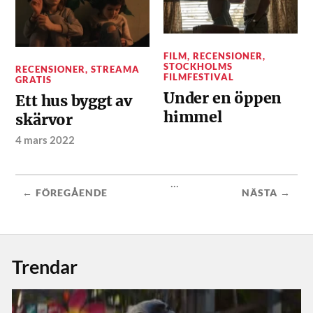
FILM
,
RECENSIONER
,
STOCKHOLMS
RECENSIONER
,
STREAMA
FILMFESTIVAL
GRATIS
Under en öppen
Ett hus byggt av
himmel
skärvor
4 mars 2022
...
← FÖREGÅENDE
NÄSTA →
Trendar