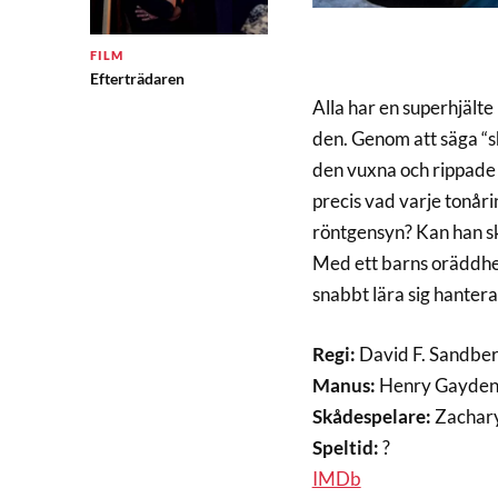
FILM
Efterträdaren
Alla har en superhjälte 
den. Genom att säga “sh
den vuxna och rippade 
precis vad varje tonår
röntgensyn? Kan han s
Med ett barns oräddhet
snabbt lära sig hanter
Regi:
David F. Sandbe
Manus:
Henry Gayde
Skådespelare:
Zachary
Speltid:
?
IMDb