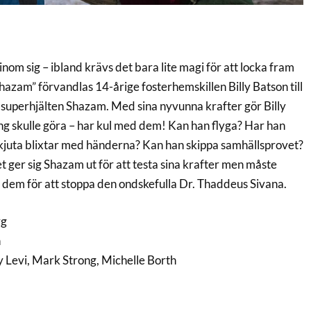
inom sig – ibland krävs det bara lite magi för att locka fram
azam” förvandlas 14-årige fosterhemskillen Billy Batson till
superhjälten Shazam. Med sina nyvunna krafter gör Billy
ing skulle göra – har kul med dem! Kan han flyga? Har han
kjuta blixtar med händerna? Kan han skippa samhällsprovet?
 ger sig Shazam ut för att testa sina krafter men måste
a dem för att stoppa den ondskefulla Dr. Thaddeus Sivana.
rg
n
 Levi, Mark Strong, Michelle Borth