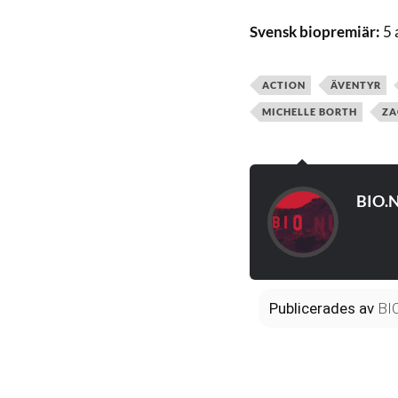
Svensk biopremiär:
5 
ACTION
ÄVENTYR
MICHELLE BORTH
ZA
BIO.
Publicerades
av
BI