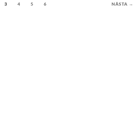
3
4
5
6
NÄSTA →