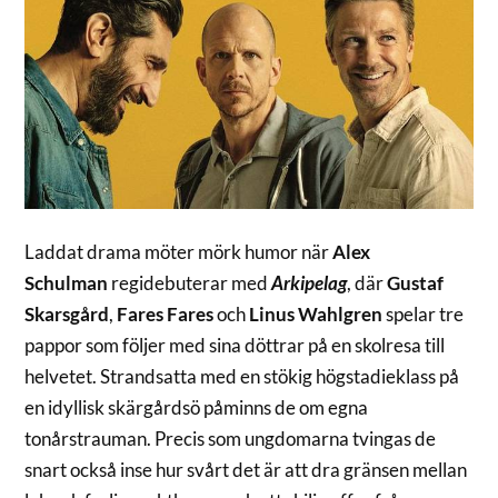
Laddat drama möter mörk humor när
Alex
Schulman
regidebuterar med
Arkipelag
, där
Gustaf
Skarsgård
,
Fares Fares
och
Linus Wahlgren
spelar tre
pappor som följer med sina döttrar på en skolresa till
helvetet. Strandsatta med en stökig högstadieklass på
en idyllisk skärgårdsö påminns de om egna
tonårstrauman. Precis som ungdomarna tvingas de
snart också inse hur svårt det är att dra gränsen mellan