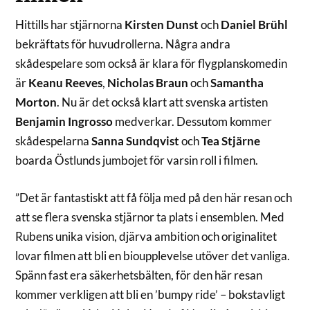
Hittills har stjärnorna
Kirsten Dunst
och
Daniel Brühl
bekräftats för huvudrollerna. Några andra
skådespelare som också är klara för flygplanskomedin
är
Keanu Reeves
,
Nicholas Braun
och
Samantha
Morton
. Nu är det också klart att svenska artisten
Benjamin Ingrosso
medverkar. Dessutom kommer
skådespelarna
Sanna Sundqvist
och
Tea Stjärne
boarda Östlunds jumbojet för varsin roll i filmen.
”Det är fantastiskt att få följa med på den här resan och
att se flera svenska stjärnor ta plats i ensemblen. Med
Rubens unika vision, djärva ambition och originalitet
lovar filmen att bli en bioupplevelse utöver det vanliga.
Spänn fast era säkerhetsbälten, för den här resan
kommer verkligen att bli en ’bumpy ride’ – bokstavligt