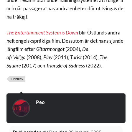
under resan slutar underhållningssystemet att fungera
och när passagerarnas andra enheter dör ut tvingas de
ha tråkigt.
The Entertainment System is Down
blir Östlunds andra
helt engelskspråkiga film. Dessutom är det hans sjunde
långﬁlm efter
Gitarrmongot
(2004),
De
ofrivilliga
(2008),
Play
(2011),
Turist
(2014),
The
Square
(2017) och
Triangle of Sadness
(2022).
FP2025
Peo