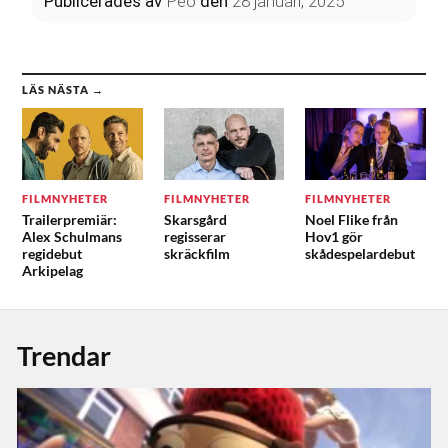
Publicerades
av
Peo
den
28 januari, 2025
LÄS NÄSTA →
FILMNYHETER
FILMNYHETER
FILMNYHETER
Trailerpremiär:
Skarsgård
Noel Flike från
Alex Schulmans
regisserar
Hov1 gör
regidebut
skräckfilm
skådespelardebut
Arkipelag
Trendar