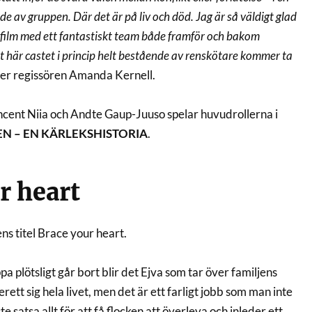
e av gruppen. Där det är på liv och död. Jag är så väldigt glad
 film med ett fantastiskt team både framför och bakom
t här castet i princip helt bestående av renskötare kommer ta
ger regissören Amanda Kernell.
incent Niia och Andte Gaup-Juuso spelar huvudrollerna i
N – EN KÄRLEKSHISTORIA
.
r heart
ens titel Brace your heart.
a plötsligt går bort blir det Ejva som tar över familjens
rett sig hela livet, men det är ett farligt jobb som man inte
 satsa allt för att få flocken att överleva och inleder ett