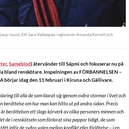
 Gaup-Juuso, Elli Sara Valkeapää, regissören Amanda Kernell och
ter
,
Sameblod
) återvänder till Sápmi och fokuserar nu på
oria bland renskötare. Inspelningen av FÖRBANNELSEN –
örjar idag den 11 februari i Kiruna och Gällivare.
laring till alla de som klarat sig igenom svåra stormar i livet och
En berättelse om hur man kan hitta ut på andra sidan. Precis
 är berättelsen ett slags körverk av olika personers minnen och
llet de i renskötseln som förlorat sina pappor tidigt, de som
tått inför de svåra valen mellan konflikt eller förlåtelse – i en