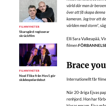
värld där man är beroend
över att få skapa denna
kameran. Jag tror att de
världen med storm”
, sä
FILMNYHETER
Skarsgård regisserar
skräckfilm
Elli Sara Valkeapää, V
filmen
FÖRBANNELSE
Brace you
FILMNYHETER
Noel Flike från Hov1 gör
Internationellt får film
skådespelardebut
När 20-åriga Ejvas papp
renhjord. Hon har förbe
klarar ensam. Ejva måste