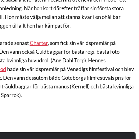
ledning. När hon kort därefter träffar sin första stora
ll. Hon måste välja mellan att stanna kvar i en ohållbar
ggen till allt hon har kämpat för.
serade senast
Charter
, som fick sin världspremiär på
 Den vann också Guldbaggar för bästa regi, bästa foto
sta kvinnliga huvudroll (Ane Dahl Torp). Hennes
lod
hade sin världspremiär på Venedigs filmfestival och blev
. Den vann dessutom både Göteborgs filmfestivals pris för
mt Guldbaggar för bästa manus (Kernell) och bästa kvinnliga
 Sparrok).