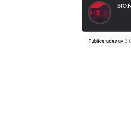
BIO.
Publicerades
av
BI