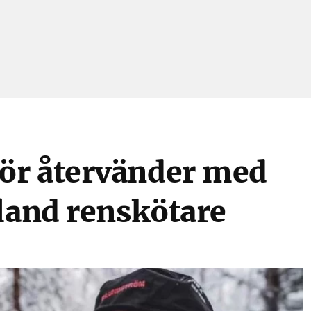
ör återvänder med
bland renskötare