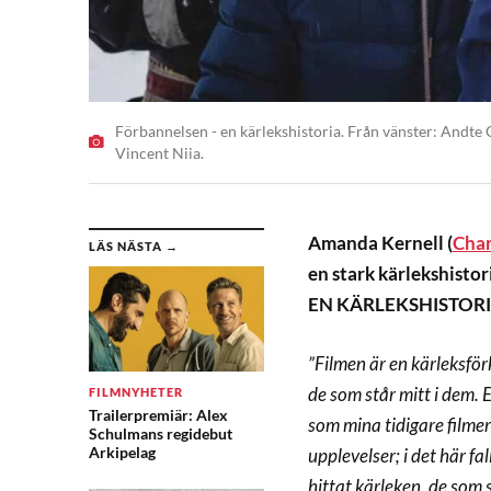
Förbannelsen - en kärlekshistoria. Från vänster: Andte
Vincent Niia.
Amanda Kernell (
Char
LÄS NÄSTA →
en stark kärlekshist
EN KÄRLEKSHISTORIA b
”Filmen är en kärleksförk
de som står mitt i dem. 
FILMNYHETER
Trailerpremiär: Alex
som mina tidigare filmer
Schulmans regidebut
Arkipelag
upplevelser; i det här fa
hittat kärleken, de som s