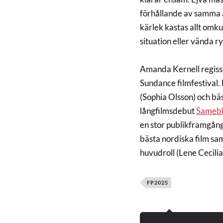
förhållande av samma an
kärlek kastas allt omku
situation eller vända ry
Amanda Kernell regis
Sundance filmfestival.
(Sophia Olsson) och bä
långfilmsdebut
Sameb
en stor publikframgång
bästa nordiska film sa
huvudroll (Lene Cecilia
FP2025