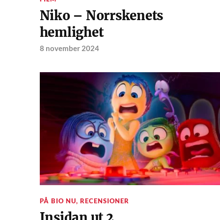
Niko – Norrskenets
hemlighet
8 november 2024
PÅ BIO NU
,
RECENSIONER
Insidan ut 2