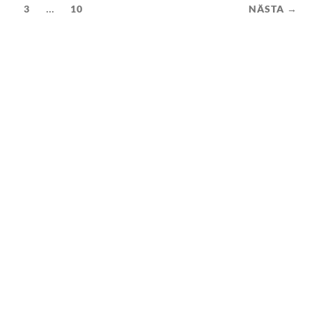
...
2
3
10
NÄSTA →