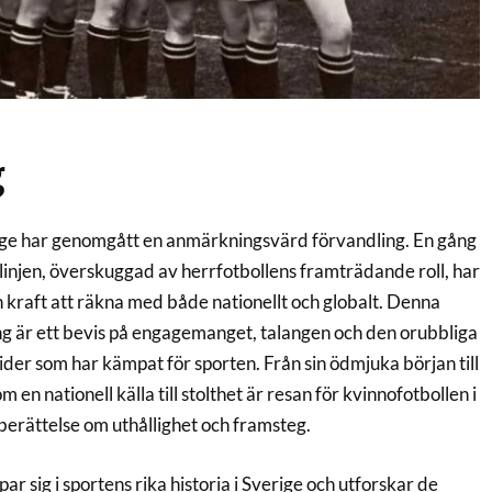
g
rige har genomgått en anmärkningsvärd förvandling. En gång
sidlinjen, överskuggad av herrfotbollens framträdande roll, har
en kraft att räkna med både nationellt och globalt. Denna
g är ett bevis på engagemanget, talangen och den orubbliga
ider som har kämpat för sporten. Från sin ödmjuka början till
 en nationell källa till stolthet är resan för kvinnofotbollen i
berättelse om uthållighet och framsteg.
ar sig i sportens rika historia i Sverige och utforskar de