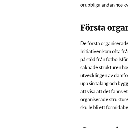
orubbliga andan hos kvi
Första orga
De första organiserade
Initiativen kom ofta frå
på stöd från fotbollsfö
saknade strukturen hos
utvecklingen av damfotb
upp sin talang och byg
att visa att det fanns 
organiserade strukturer
skulle bli ett formidab