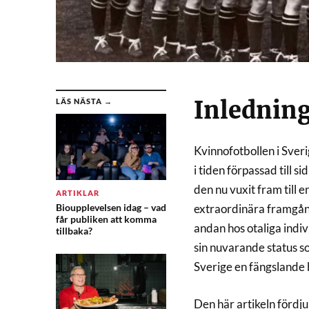
Inlednin
LÄS NÄSTA →
Kvinnofotbollen i Sve
i tiden förpassad till 
den nu vuxit fram till 
ARTIKLAR
Bioupplevelsen idag – vad
extraordinära framgån
får publiken att komma
andan hos otaliga indiv
tillbaka?
sin nuvarande status som
Sverige en fängslande 
Den här artikeln fördjup