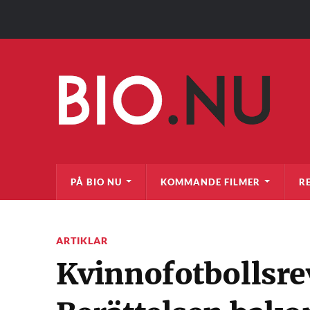
PÅ BIO NU
KOMMANDE FILMER
R
ARTIKLAR
Kvinnofotbollsrev