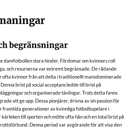
tmaningar
ch begränsningar
 damfotbollen stora hinder. Fördomar om kvinnors roll
iga, och resurserna var extremt begränsade. De rådande
ofta kvinnor från att delta i traditionellt mansdominerade
 Denna brist på social acceptans ledde till brist på
nläggningar och organiserade tävlingar. Trots detta fanns
rade att ge upp. Dessa pionjärer, drivna av sin passion för
r framtida generationer av kvinnliga fotbollsspelare i
 kärleken till sporten och mötte ofta hån och en total brist på
drottsförbund. Denna period var avgörande för att visa den