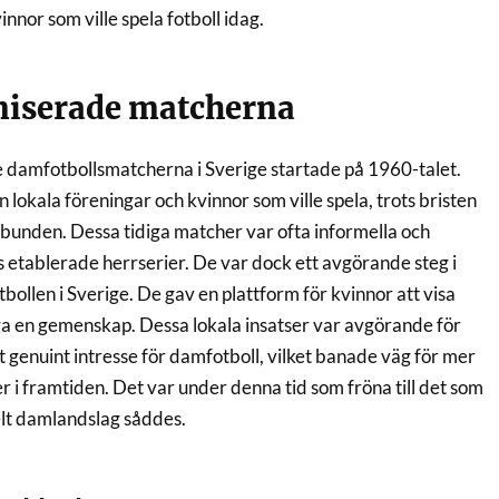
nnor som ville spela fotboll idag.
niserade matcherna
 damfotbollsmatcherna i Sverige startade på 1960-talet.
n lokala föreningar och kvinnor som ville spela, trots bristen
rbunden. Dessa tidiga matcher var ofta informella och
 etablerade herrserier. De var dock ett avgörande steg i
ollen i Sverige. De gav en plattform för kvinnor att visa
ga en gemenskap. Dessa lokala insatser var avgörande för
ett genuint intresse för damfotboll, vilket banade väg för mer
 i framtiden. Det var under denna tid som fröna till det som
elt damlandslag såddes.