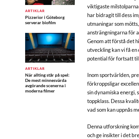
viktigaste milstolparn
ARTIKLAR
har bidragit till dess
Pizzerior i Göteborg
serverar biofilm
utmaningar som mötts,
ansträngningarna för at
Genom att förstå det 
utveckling kan vi få en
potential för fortsatt ti
ARTIKLAR
Inom sportvärlden, pre
När allting står på spel:
De mest minnesvärda
förkroppsligar excelle
avgörande scenerna i
moderna filmer
sin dynamiska energi, s
toppklass. Dessa kvalit
vad som kan uppnås me
Denna utforskning kom
och ge insikter i det b