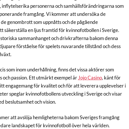
a, inflytelserika personerna och samhällsförändringarna som
 imponerande framgång. Vi kommer att undersöka de
 de genombrott som uppnåtts och de pågående
t säkerställa en ljus framtid för kvinnofotbollen i Sverige.
historiska sammanhanget och drivkrafterna bakom denna
 djupare förståelse för spelets nuvarande tillstånd och dess
llväxt.
cis som inom underhållning, finns det vissa aktörer som
ns och passion. Ett utmärkt exempel är
Jojo Casino
, känt för
itt engagemang för kvalitet och för att leverera upplevelser i
eter speglar kvinnofotbollens utveckling i Sverige och visar
d beslutsamhet och vision.
mer att avslöja hemligheterna bakom Sveriges framgång
redare landskapet för kvinnofotboll över hela världen.