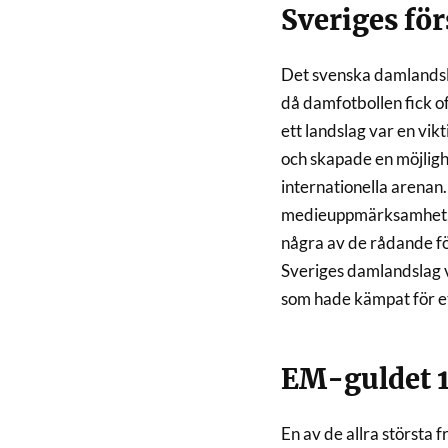
Sveriges fö
Det svenska damlandsl
då damfotbollen fick of
ett landslag var en vik
och skapade en möjlighe
internationella arenan.
medieuppmärksamhet, o
några av de rådande f
Sveriges damlandslag 
som hade kämpat för et
EM-guldet 
En av de allra största