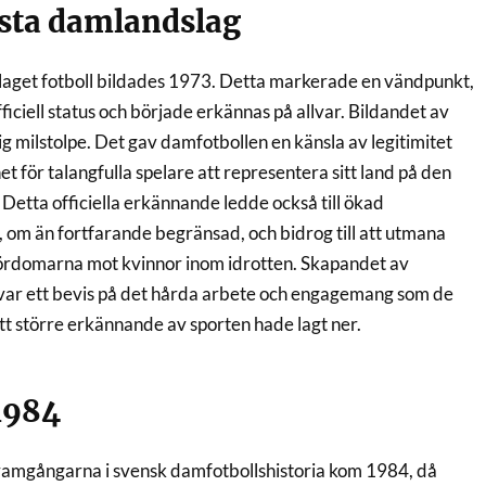
rsta damlandslag
aget fotboll bildades 1973. Detta markerade en vändpunkt,
ficiell status och började erkännas på allvar. Bildandet av
tig milstolpe. Det gav damfotbollen en känsla av legitimitet
t för talangfulla spelare att representera sitt land på den
 Detta officiella erkännande ledde också till ökad
m än fortfarande begränsad, och bidrog till att utmana
ördomarna mot kvinnor inom idrotten. Skapandet av
var ett bevis på det hårda arbete och engagemang som de
t större erkännande av sporten hade lagt ner.
1984
 framgångarna i svensk damfotbollshistoria kom 1984, då