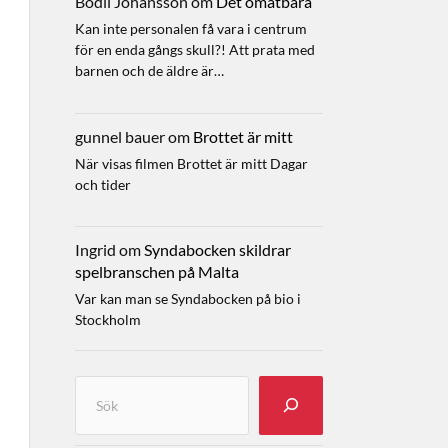
Bodil Johansson
om
Det omätbara
Kan inte personalen få vara i centrum
för en enda gångs skull?! Att prata med
barnen och de äldre är…
gunnel bauer
om
Brottet är mitt
När visas filmen Brottet är mitt Dagar
och tider
Ingrid
om
Syndabocken skildrar
spelbranschen på Malta
Var kan man se Syndabocken på bio i
Stockholm