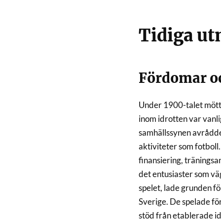
Tidiga u
Fördomar o
Under 1900-talet mötte
inom idrotten var vanl
samhällssynen avrådde 
aktiviteter som fotboll.
finansiering, träningsa
det entusiaster som väg
spelet, lade grunden fö
Sverige. De spelade för
stöd från etablerade i