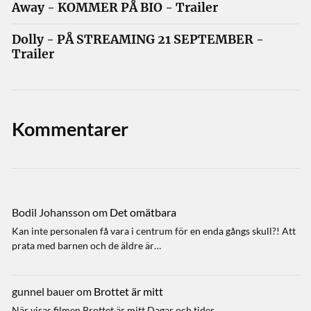
Away - KOMMER PÅ BIO - Trailer
Dolly - PÅ STREAMING 21 SEPTEMBER -
Trailer
Kommentarer
Bodil Johansson
om
Det omätbara
Kan inte personalen få vara i centrum för en enda gångs skull?! Att
prata med barnen och de äldre är…
gunnel bauer
om
Brottet är mitt
När visas filmen Brottet är mitt Dagar och tider