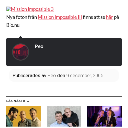
Nya foton från
Mission Impossible III
finns att se
här
på
Bio.nu.
Peo
Publicerades
av
Peo
den
9 december, 2005
LÄS NÄSTA →