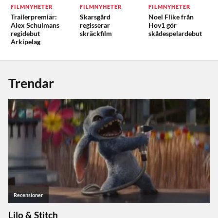
FILMNYHETER
FILMNYHETER
FILMNYHETER
Trailerpremiär:
Skarsgård
Noel Flike från
Alex Schulmans
regisserar
Hov1 gör
regidebut
skräckfilm
skådespelardebut
Arkipelag
Trendar