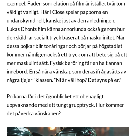
exempel. Fader-son relation på film är istället tvärtom
väldigt vanligt. Här i Close spelar papporna en
undanskymd roll, kanske just av den anledningen.
Lukas Dhonts film känns annorlunda också genom hur
den skildrar socialt tryck baserat på maskulinitet. När
dessa pojkar blir tonåringar och börjar på högstadiet
kommer nämligen också ett tryck om att bete sig på ett
mer maskulint sätt. Fysisk beröring får en helt annan
innebörd. En så nära vänskap som deras ifrågasätts av
några tjejer i klassen. “Ni är väl ihop? Det syns på er.”
Pojkarna får i det ögonblicket ett obehagligt
uppvaknande med ett tungt grupptryck. Hur kommer
det påverka vänskapen?