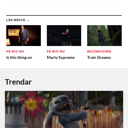
LÄS NÄSTA →
PÅ BIO NU
PÅ BIO NU
RECENSIONER
Is this thing on
Marty Supreme
Train Dreams
Trendar