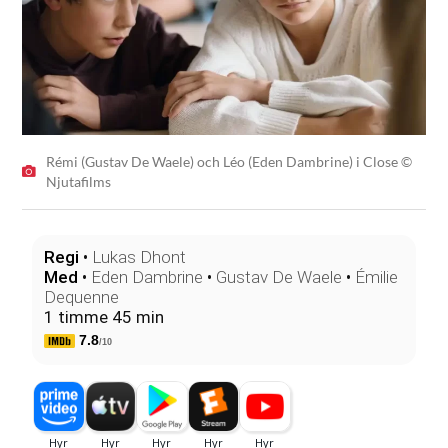
Rémi (Gustav De Waele) och Léo (Eden Dambrine) i Close ©
Njutafilms
Regi
•
Lukas Dhont
Med
•
Eden Dambrine
•
Gustav De Waele
•
Émilie
Dequenne
1 timme 45 min
7.8
/10