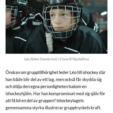
Léo (Eden Dambrine) i Close © Njutafilms
Önskan om grupptillhörighet leder Léo till ishockey där
han både blir del av ett lag, men också får skydda sig
och dölja den egna personligheten bakom en
ishockeyhjälm. Har han kompromissat med sig själv för
att få bli en del av gruppen? Ishockeylagets
gemensamma styrka illustrerar grupptryckets kraft.