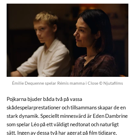
Émilie Dequenne spelar Rémis mamma i Close © Njutafilms
Pojkarna bjuder båda två på vassa
skådespelarprestationer och tillsammans skapar de en
stark dynamik. Speciellt minnesvärd är Eden Dambrine
som spelar Léo på ett väldigt nedtonat och naturligt
sätt. Ingen av dessa två har agerat på film tidigare,