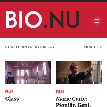
ETIKETT:
ANYA TAYLOR-JOY
SIDA 1
/
1
FILM
FILM
Glass
Marie Curie:
Pionjär. Geni.