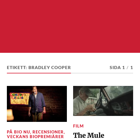
ETIKETT:
BRADLEY COOPER
SIDA 1
/
1
FILM
PÅ BIO NU
,
RECENSIONER
,
The Mule
VECKANS BIOPREMIÄRER