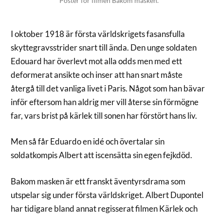
Poster för filmen Bakom masken.
I oktober 1918 är första världskrigets fasansfulla
skyttegravsstrider snart till ända. Den unge soldaten
Edouard har överlevt mot alla odds men med ett
deformerat ansikte och inser att han snart måste
återgå till det vanliga livet i Paris. Något som han bävar
inför eftersom han aldrig mer vill återse sin förmögne
far, vars brist på kärlek till sonen har förstört hans liv.
Men så får Eduardo en idé och övertalar sin
soldatkompis Albert att iscensätta sin egen fejkdöd.
Bakom masken är ett franskt äventyrsdrama som
utspelar sig under första världskriget. Albert Dupontel
har tidigare bland annat regisserat filmen Kärlek och