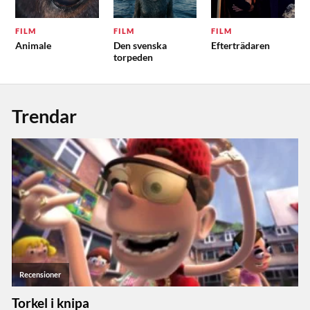
FILM
FILM
FILM
Animale
Den svenska
Efterträdaren
torpeden
Trendar