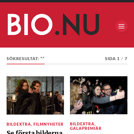
SÖKRESULTAT: ””
SIDA 1
/
7
BILDEXTRA
,
BILDEXTRA
,
FILMNYHETER
GALAPREMIÄR
Se första bilderna