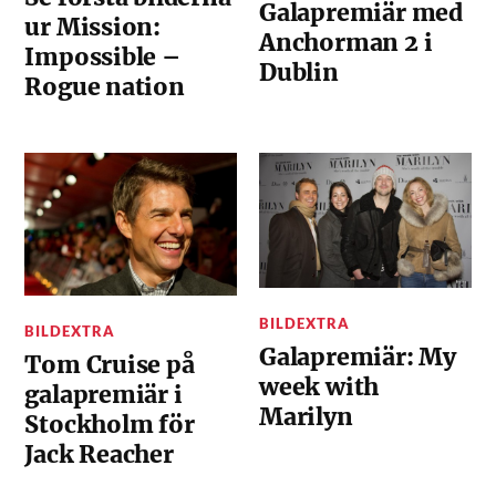
Galapremiär med
ur Mission:
Anchorman 2 i
Impossible –
Dublin
Rogue nation
BILDEXTRA
BILDEXTRA
Galapremiär: My
Tom Cruise på
week with
galapremiär i
Marilyn
Stockholm för
Jack Reacher