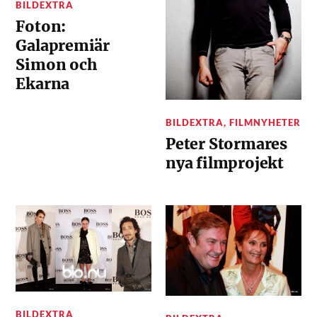
BILDEXTRA
Foton:
Galapremiär
Simon och
Ekarna
BILDEXTRA
,
FILMNYHETER
Peter Stormares
nya filmprojekt
BILDEXTRA