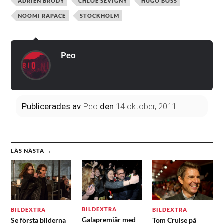
ADRIEN BRODY
CHLOE SEVIGNY
HUGO BOSS
NOOMI RAPACE
STOCKHOLM
Peo
Publicerades
av
Peo
den
14 oktober, 2011
LÄS NÄSTA →
BILDEXTRA
BILDEXTRA
BILDEXTRA
Galapremiär med
Se första bilderna
Tom Cruise på