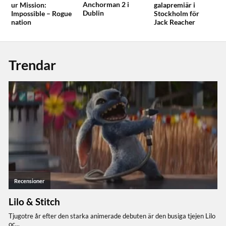
Anchorman 2 i
ur Mission:
galapremiär i
Dublin
Impossible – Rogue
Stockholm för
nation
Jack Reacher
Trendar