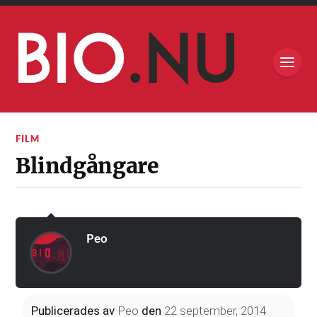
FILM
Blindgångare
Peo
Publicerades
av
Peo
den
22 september, 2014