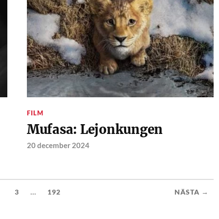
FILM
Mufasa: Lejonkungen
20 december 2024
...
3
192
NÄSTA →