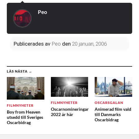
Peo
Publicerades
av
Peo
den
20 januari, 2006
LÄS NÄSTA →
FILMNYHETER
OSCARSGALAN
FILMNYHETER
Oscarnomineringar
Animerad film vald
Boy from Heaven
2022 är här
till Danmarks
utsedd till Sveriges
Oscarbidrag
Oscarbidrag