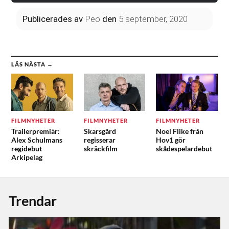
Publicerades
av
Peo
den
5 september, 2020
LÄS NÄSTA →
FILMNYHETER
FILMNYHETER
FILMNYHETER
Trailerpremiär:
Skarsgård
Noel Flike från
Alex Schulmans
regisserar
Hov1 gör
regidebut
skräckfilm
skådespelardebut
Arkipelag
Trendar