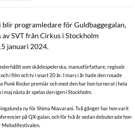
 blir programledare för Guldbaggegalan,
 av SVT från Cirkus i Stockholm
5 januari 2024.
nderhållit som skådespelerska, manusförfattare, regissör
och i film och tv i snart 20 år. I mars i år hade den rosade
 a Punk Rocker
premiär och med den har hon turnerat i hela
 i maj nästa år spelas den igen i Stockholm.
ingalunda ny för Shima Niavarani. Två gånger har hon varit
ferencier på QX-galan, och för två år sedan debuterade hon
 Melodifestivalen.