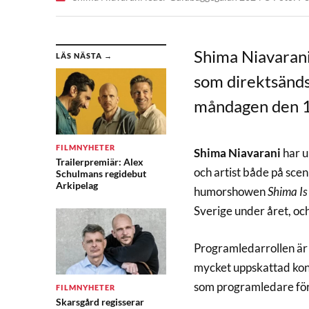
Shima Niavarani
LÄS NÄSTA →
som direktsänds
måndagen den 1
FILMNYHETER
Shima Niavarani
har u
Trailerpremiär: Alex
och artist både på scen 
Schulmans regidebut
Arkipelag
humorshowen
Shima Is
Sverige under året, och
Programledarrollen är 
mycket uppskattad kon
som programledare för
FILMNYHETER
Skarsgård regisserar