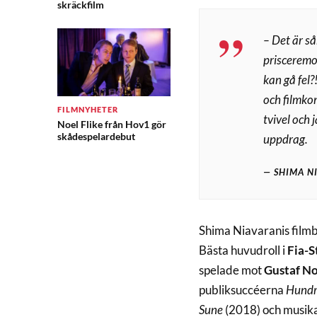
skräckfilm
– Det är så
prisceremo
kan gå fel?
och filmkon
FILMNYHETER
tvivel och 
Noel Flike från Hov1 gör
skådespelardebut
uppdrag.
SHIMA N
Shima Niavaranis film
Bästa huvudroll i
Fia-S
spelade mot
Gustaf N
publiksuccéerna
Hundr
Sune
(2018) och musik