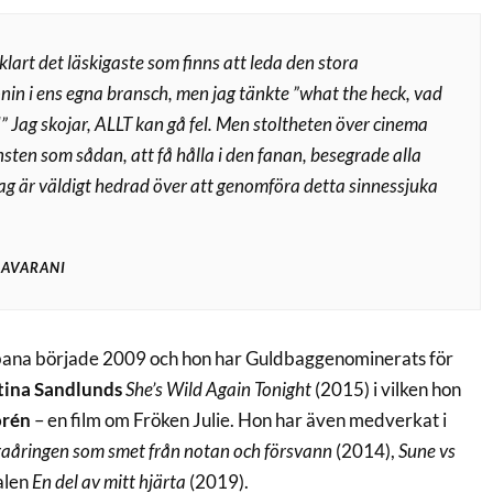
klart det läskigaste som finns att leda den stora
nin i ens egna bransch, men jag tänkte ”what the heck, vad
!” Jag skojar, ALLT kan gå fel. Men stoltheten över cinema
sten som sådan, att få hålla i den fanan, besegrade alla
jag är väldigt hedrad över att genomföra detta sinnessjuka
IAVARANI
bana började 2009 och hon har Guldbaggenominerats för
tina Sandlunds
She’s Wild Again Tonight
(2015) i vilken hon
orén
– en film om Fröken Julie. Hon har även medverkat i
aåringen som smet från notan och försvann
(2014),
Sune vs
alen
En del av mitt hjärta
(2019).