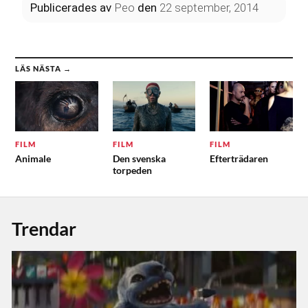
Publicerades
av
Peo
den
22 september, 2014
LÄS NÄSTA →
FILM
FILM
FILM
Animale
Den svenska
Efterträdaren
torpeden
Trendar