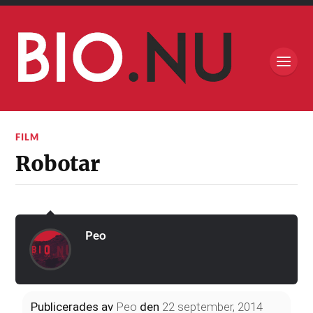
FILM
Robotar
Peo
Publicerades
av
Peo
den
22 september, 2014