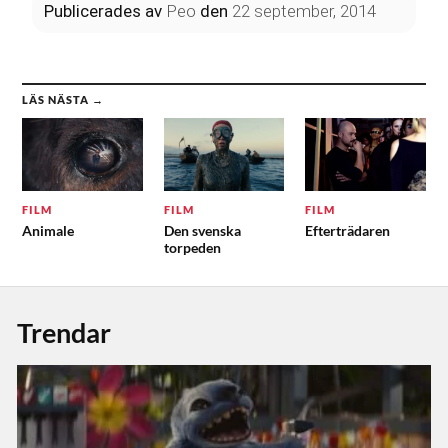
Publicerades
av
Peo
den
22 september, 2014
LÄS NÄSTA →
FILM
FILM
FILM
Animale
Den svenska
Efterträdaren
torpeden
Trendar