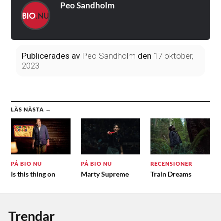
Peo Sandholm
Publicerades
av
Peo Sandholm
den
17 oktober,
2023
LÄS NÄSTA →
PÅ BIO NU
PÅ BIO NU
RECENSIONER
Is this thing on
Marty Supreme
Train Dreams
Trendar