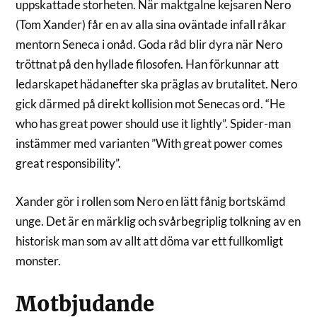
uppskattade storheten. När maktgalne kejsaren Nero
(Tom Xander) får en av alla sina oväntade infall råkar
mentorn Seneca i onåd. Goda råd blir dyra när Nero
tröttnat på den hyllade filosofen. Han förkunnar att
ledarskapet hädanefter ska präglas av brutalitet. Nero
gick därmed på direkt kollision mot Senecas ord. “He
who has great power should use it lightly”. Spider-man
instämmer med varianten ”With great power comes
great responsibility”.
Xander gör i rollen som Nero en lätt fånig bortskämd
unge. Det är en märklig och svårbegriplig tolkning av en
historisk man som av allt att döma var ett fullkomligt
monster.
Motbjudande