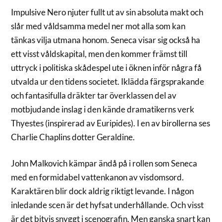
Impulsive Nero njuter fullt ut av sin absoluta makt och
slår med våldsamma medel ner mot alla som kan
tänkas vilja utmana honom. Seneca visar sig också ha
ett visst våldskapital, men den kommer främst till
uttryck i politiska skådespel ute i öknen inför några få
utvalda ur den tidens societet. Iklädda färgsprakande
och fantasifulla dräkter tar överklassen del av
motbjudande inslag i den kände dramatikerns verk
Thyestes (inspirerad av Euripides). I en av birollerna ses
Charlie Chaplins dotter Geraldine.
John Malkovich kämpar ändå på i rollen som Seneca
med en formidabel vattenkanon av visdomsord.
Karaktären blir dock aldrig riktigt levande. I någon
inledande scen är det hyfsat underhållande. Och visst
är det bitvis snyggt i scenografin. Men ganska snart kan