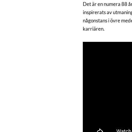
Det är en numera 88 år
inspirerats av utmani
någonstans i övre medel
karriären.