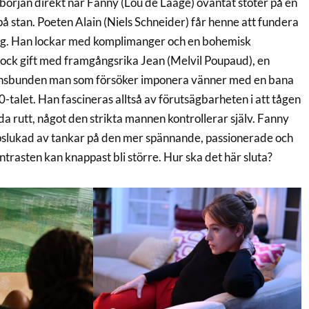
 början direkt när Fanny (Lou de Laâge) oväntat stöter på en
å stan. Poeten Alain (Niels Schneider) får henne att fundera
 sig. Han lockar med komplimanger och en bohemisk
ock gift med framgångsrika Jean (Melvil Poupaud), en
onsbunden man som försöker imponera vänner med en bana
talet. Han fascineras alltså av förutsägbarheten i att tågen
a rutt, något den strikta mannen kontrollerar själv. Fanny
uppslukad av tankar på den mer spännande, passionerade och
trasten kan knappast bli större. Hur ska det här sluta?