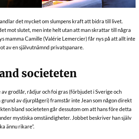
andlar det mycket om slumpens kraft att bidra till livet.
et mot slutet, men inte helt utan att man skrattar till några
s mamma Camille (Valérie Lemercier) får nys på att allt inte
 något av en självutnämnd privatspanare.
and societeten
v grodlår, rådjur och foi gras (förbjudet i Sverige och
grund av djurplågeri) framstår inte Jean som någon direkt
kten bland societeten går dessutom om att hans före detta
nder mystiska omständigheter. Jobbet beskriver han själv
ika ännu rikare”.