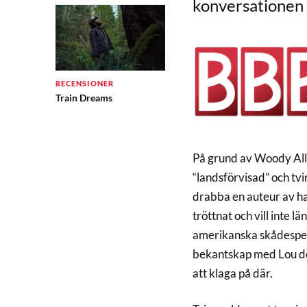
konversationen 
RECENSIONER
Train Dreams
På grund av Woody Allen
“landsförvisad” och tvi
drabba en auteur av ha
tröttnat och vill inte l
amerikanska skådespelar
bekantskap med Lou de
att klaga på där.