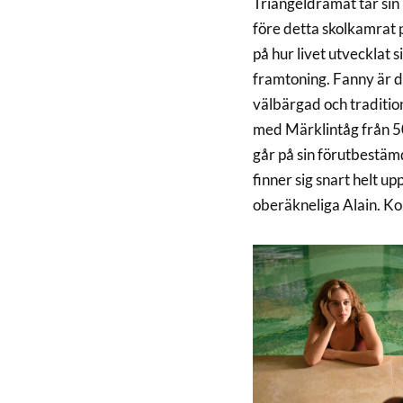
Triangeldramat tar sin
före detta skolkamrat p
på hur livet utvecklat
framtoning. Fanny är d
välbärgad och traditi
med Märklintåg från 50-
går på sin förutbestämd
finner sig snart helt 
oberäkneliga Alain. Kon