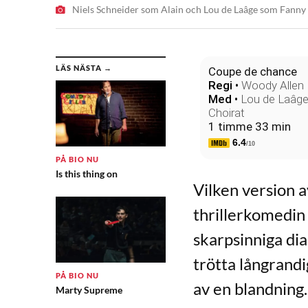
Niels Schneider som Alain och Lou de Laâge som Fanny
LÄS NÄSTA →
Coupe de chance
Regi
•
Woody Allen
Med
•
Lou de Laâg
Choirat
1 timme 33 min
6.4
/10
PÅ BIO NU
Is this thing on
Vilken version a
thrillerkomedin
skarpsinniga dia
trötta långrandi
PÅ BIO NU
av en blandning
Marty Supreme