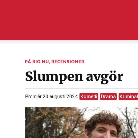
PÅ BIO NU
,
RECENSIONER
Slumpen avgör
Premiär 23 augusti 2024
Komedi
Drama
Kriminal