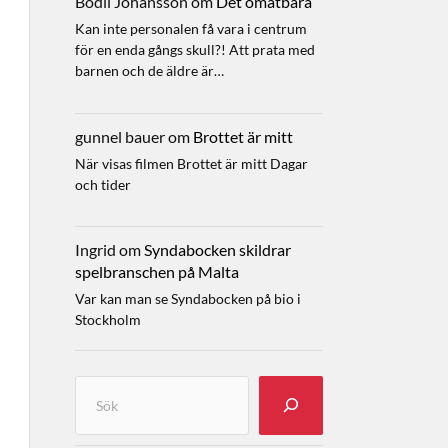
Bodil Johansson
om
Det omätbara
Kan inte personalen få vara i centrum
för en enda gångs skull?! Att prata med
barnen och de äldre är…
gunnel bauer
om
Brottet är mitt
När visas filmen Brottet är mitt Dagar
och tider
Ingrid
om
Syndabocken skildrar
spelbranschen på Malta
Var kan man se Syndabocken på bio i
Stockholm