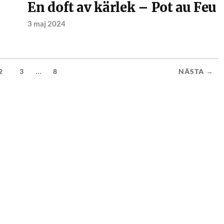
En doft av kärlek – Pot au Feu
3 maj 2024
...
2
3
8
NÄSTA →