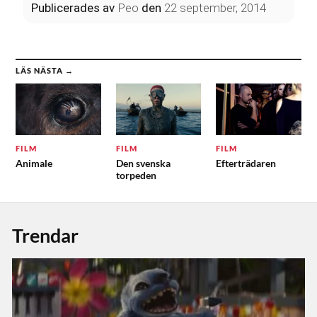
Publicerades
av
Peo
den
22 september, 2014
LÄS NÄSTA →
FILM
FILM
FILM
Animale
Den svenska
Efterträdaren
torpeden
Trendar