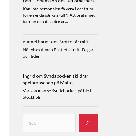
Bodil Johansson
om
Det omätbara
Kan inte personalen få vara i centrum
för en enda gångs skull?! Att prata med
barnen och de äldre är…
gunnel bauer
om
Brottet är mitt
När visas filmen Brottet är mitt Dagar
och tider
Ingrid
om
Syndabocken skildrar
spelbranschen på Malta
Var kan man se Syndabocken på bio i
Stockholm