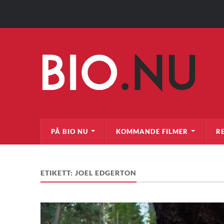
PÅ BIO NU
KOMMANDE FILMER
R
ETIKETT:
JOEL EDGERTON