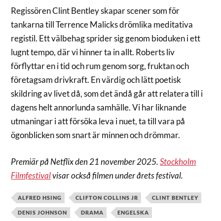
Regissören Clint Bentley skapar scener som för
tankarna till Terrence Malicks drömlika meditativa
registil. Ett välbehag sprider sig genom bioduken i ett
lugnt tempo, där vi hinner ta in allt. Roberts liv
förflyttar en i tid och rum genom sorg, fruktan och
företagsam drivkraft. En värdig och lätt poetisk
skildring av livet då, som det ändå går att relatera till i
dagens helt annorlunda samhälle. Vi har liknande
utmaningar i att försöka leva i nuet, ta till vara på
ögonblicken som snart är minnen och drömmar.
Premiär på Netflix den 21 november 2025.
Stockholm
Filmfestival
visa
r
också filmen under årets festival.
ALFRED HSING
CLIFTON COLLINS JR
CLINT BENTLEY
DENIS JOHNSON
DRAMA
ENGELSKA