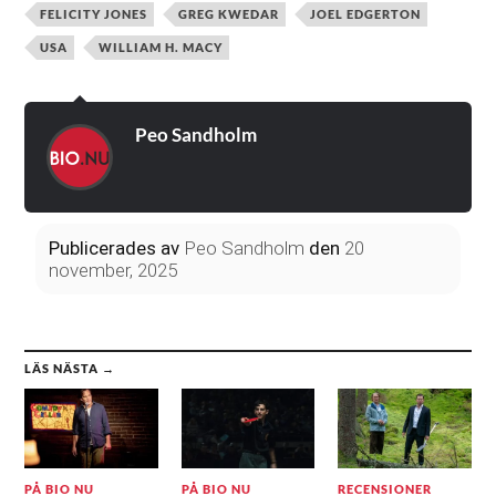
FELICITY JONES
GREG KWEDAR
JOEL EDGERTON
USA
WILLIAM H. MACY
Peo Sandholm
Publicerades
av
Peo Sandholm
den
20
november, 2025
LÄS NÄSTA →
PÅ BIO NU
PÅ BIO NU
RECENSIONER