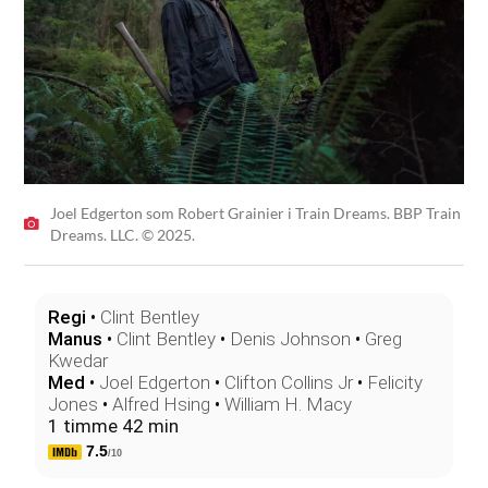
Joel Edgerton som Robert Grainier i Train Dreams. BBP Train
Dreams. LLC. © 2025.
Regi
•
Clint Bentley
Manus
•
Clint Bentley
•
Denis Johnson
•
Greg
Kwedar
Med
•
Joel Edgerton
•
Clifton Collins Jr
•
Felicity
Jones
•
Alfred Hsing
•
William H. Macy
1 timme 42 min
7.5
/10