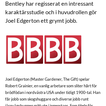
Bentley har regisserat en intressant
karaktärsstudie och i huvudrollen gör
Joel Edgerton ett grymt jobb.
Joel Edgerton (Master Gardener, The Gift) spelar
Robert Grainier, en vanlig arbetare som sliter hårt för
brödfödan i nordvästra USA under tidigt 1900-tal. Han
får jobb som skogshuggare och diverse jobb runt
järnvägsbyggen mitt ute i ingenstans. Som titeln för