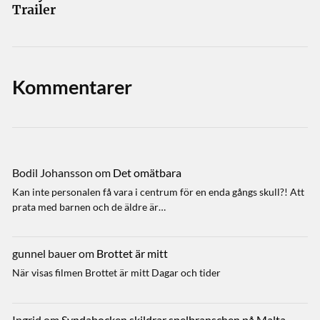
Trailer
Kommentarer
Bodil Johansson
om
Det omätbara
Kan inte personalen få vara i centrum för en enda gångs skull?! Att
prata med barnen och de äldre är…
gunnel bauer
om
Brottet är mitt
När visas filmen Brottet är mitt Dagar och tider
Ingrid
om
Syndabocken skildrar spelbranschen på Malta