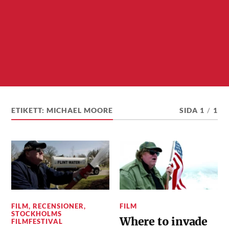
ETIKETT:
MICHAEL MOORE
SIDA 1
/
1
FILM
,
RECENSIONER
,
FILM
STOCKHOLMS
Where to invade
FILMFESTIVAL