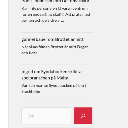
Bodil Johansson
om
Det omätbara
Kan inte personalen få vara i centrum
för en enda gångs skull?! Att prata med
barnen och de äldre är…
gunnel bauer
om
Brottet är mitt
När visas filmen Brottet är mitt Dagar
och tider
Ingrid
om
Syndabocken skildrar
spelbranschen på Malta
Var kan man se Syndabocken på bio i
Stockholm