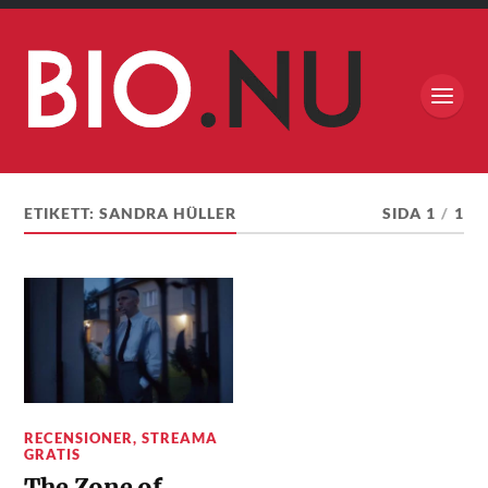
ETIKETT:
SANDRA HÜLLER
SIDA 1
/
1
RECENSIONER
,
STREAMA
GRATIS
The Zone of