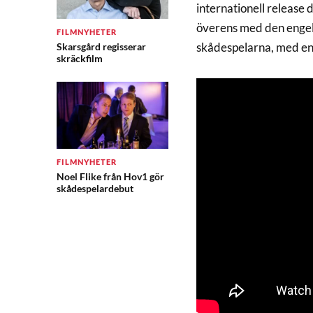
internationell release
överens med den engel
FILMNYHETER
skådespelarna, med en 
Skarsgård regisserar
skräckfilm
FILMNYHETER
Noel Flike från Hov1 gör
skådespelardebut