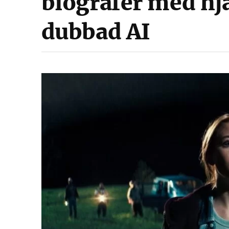
biografer med hjä
dubbad AI