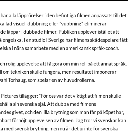
ar alla läpprörelser i den befintliga filmen anpassats till det
kallad visuell dubbning eller ”vubbning”, eliminerar
 läppar i dubbade filmer. Publiken upplever istället att
på engelska. I en studio i Sverige har filmens skådespelare fått
engelska i nära samarbete med en amerikansk språk-coach.
ch rolig upplevelse att få göra om min roll på ett annat språk.
till om tekniken skulle fungera, men resultatet imponerar
Dahl Torhaug, som spelar en av huvudrollerna.
ictures tillägger: ”För oss var det viktigt att filmen skulle
ehålla sin svenska själ. Att dubba med filmens
des givet, och den lilla brytning som man får på köpet har,
bart förhöjt upplevelsen av filmen. Jag tror vi svenskar kan
ska med svensk brytning men nu är det ju inte för svenska