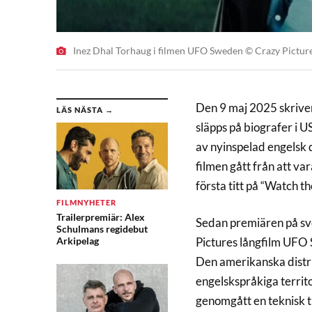
Inez Dhal Torhaug i filmen UFO Sweden © Crazy Pictur
Den 9 maj 2025 skrive
LÄS NÄSTA →
släpps på biografer i U
av nyinspelad engelsk 
filmen gått från att var
första titt på “Watch t
FILMNYHETER
Trailerpremiär: Alex
Sedan premiären på sve
Schulmans regidebut
Arkipelag
Pictures långfilm UFO S
Den amerikanska distr
engelskspråkiga territ
genomgått en teknisk tr