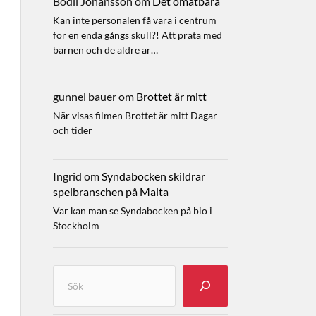
Bodil Johansson
om
Det omätbara
Kan inte personalen få vara i centrum
för en enda gångs skull?! Att prata med
barnen och de äldre är…
gunnel bauer
om
Brottet är mitt
När visas filmen Brottet är mitt Dagar
och tider
Ingrid
om
Syndabocken skildrar
spelbranschen på Malta
Var kan man se Syndabocken på bio i
Stockholm