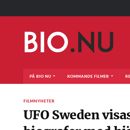
PÅ BIO NU
KOMMANDE FILMER
R
FILMNYHETER
UFO Sweden visa