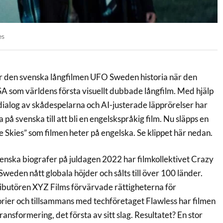
es
r den svenska långfilmen UFO Sweden historia när den
SA som världens första visuellt dubbade långfilm. Med hjälp
dialog av skådespelarna och AI-justerade läpprörelser har
a på svenska till att bli en engelskspråkig film. Nu släpps en
he Skies” som filmen heter på engelska. Se klippet här nedan.
nska biografer på juldagen 2022 har filmkollektivet Crazy
weden nått globala höjder och sålts till över 100 länder.
ibutören XYZ Films förvärvade rättigheterna för
orier och tillsammans med techföretaget Flawless har filmen
ansformering, det första av sitt slag. Resultatet? En stor