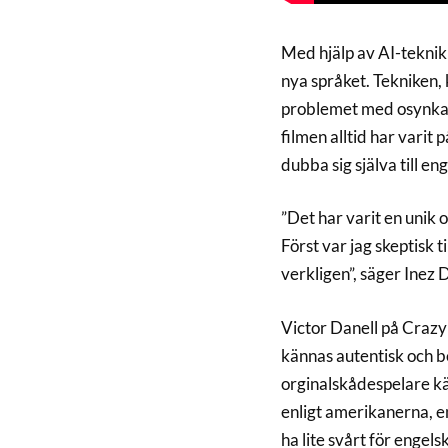
Med hjälp av AI-teknik h
nya språket. Tekniken, 
problemet med osynkade
filmen alltid har varit 
dubba sig själva till 
”Det har varit en unik o
Först var jag skeptisk 
verkligen”, säger Inez 
Victor Danell på Crazy P
kännas autentisk och b
orginalskådespelare kän
enligt amerikanerna, en
ha lite svårt för engel