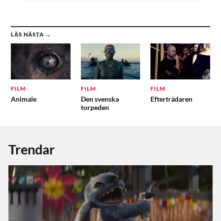
LÄS NÄSTA →
FILM
FILM
FILM
Animale
Den svenska
Efterträdaren
torpeden
Trendar