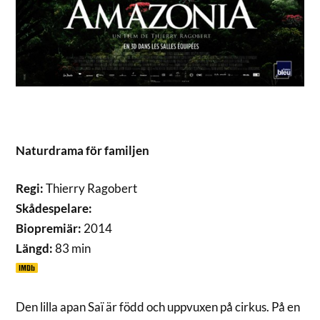
Naturdrama för familjen
Regi:
Thierry Ragobert
Skådespelare:
Biopremiär:
2014
Längd:
83 min
Den lilla apan Saï är född och uppvuxen på cirkus. På en