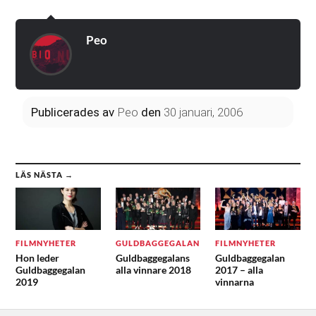
Peo
Publicerades
av
Peo
den
30 januari, 2006
LÄS NÄSTA →
FILMNYHETER
GULDBAGGEGALAN
FILMNYHETER
Hon leder
Guldbaggegalans
Guldbaggegalan
Guldbaggegalan
alla vinnare 2018
2017 – alla
2019
vinnarna