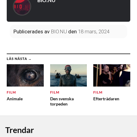
BIO.NU
Publicerades
av
BIO.NU
den
18 mars, 2024
LÄS NÄSTA →
FILM
FILM
FILM
Animale
Den svenska
Efterträdaren
torpeden
Trendar