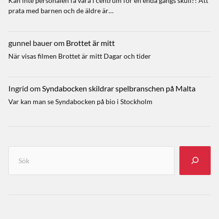
Kan inte personalen få vara i centrum för en enda gångs skull?! Att
prata med barnen och de äldre är…
gunnel bauer
om
Brottet är mitt
När visas filmen Brottet är mitt Dagar och tider
Ingrid
om
Syndabocken skildrar spelbranschen på Malta
Var kan man se Syndabocken på bio i Stockholm