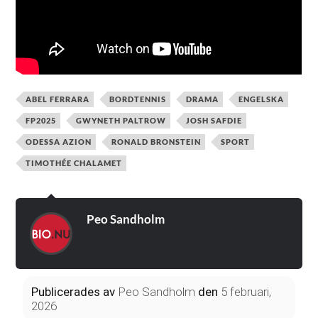
ABEL FERRARA
BORDTENNIS
DRAMA
ENGELSKA
FP2025
GWYNETH PALTROW
JOSH SAFDIE
ODESSA AZION
RONALD BRONSTEIN
SPORT
TIMOTHÉE CHALAMET
Peo Sandholm
Publicerades
av
Peo Sandholm
den
5 februari,
2026