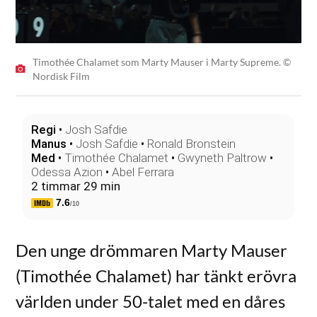
Timothée Chalamet som Marty Mauser i Marty Supreme. ©
Nordisk Film
Regi
•
Josh Safdie
Manus
•
Josh Safdie
•
Ronald Bronstein
Med
•
Timothée Chalamet
•
Gwyneth Paltrow
•
Odessa Azion
•
Abel Ferrara
2 timmar 29 min
7.6
/10
Den unge drömmaren Marty Mauser
(Timothée Chalamet) har tänkt erövra
världen under 50-talet med en dåres