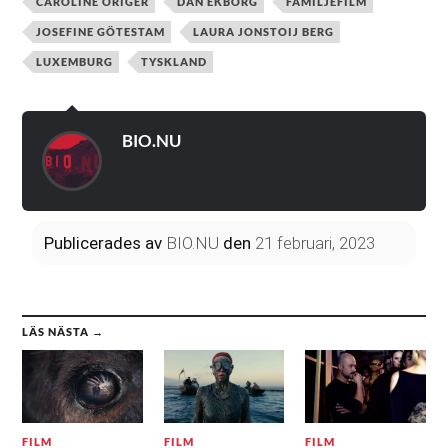
CAROLINE ORIGER
DAN EKBORG
FAMILJEFILM
JOSEFINE GÖTESTAM
LAURA JONSTOIJ BERG
LUXEMBURG
TYSKLAND
BIO.NU
Publicerades
av
BIO.NU
den
21 februari, 2023
LÄS NÄSTA →
FILM
FILM
FILM