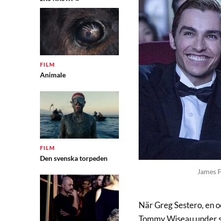
FILM
Animale
FILM
Den svenska torpeden
James F
När Greg Sestero, en 
Tommy Wiseau under skå