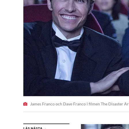
James Franco och Dave Franco i filmen The Disaster Art
LÄS NÄSTA →