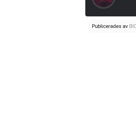
Publicerades
av
BI