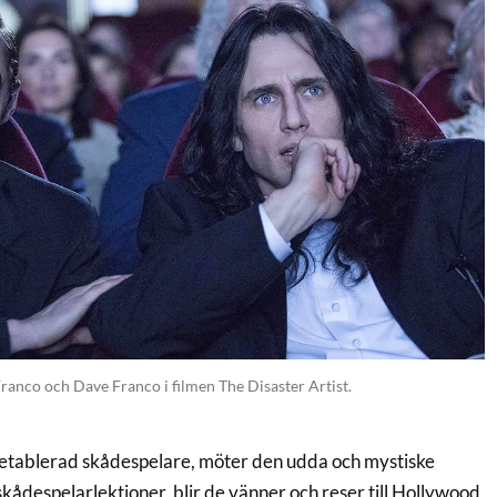
ranco och Dave Franco i filmen The Disaster Artist.
oetablerad skådespelare, möter den udda och mystiske
despelarlektioner, blir de vänner och reser till Hollywood