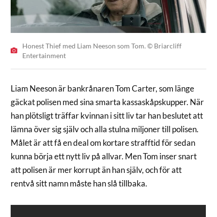
Honest Thief med Liam Neeson som Tom. © Briarcliff
Entertainment
Liam Neeson är bankrånaren Tom Carter, som länge
gäckat polisen med sina smarta kassaskåpskupper. När
han plötsligt träffar kvinnan i sitt liv tar han beslutet att
lämna över sig själv och alla stulna miljoner till polisen.
Målet är att få en deal om kortare strafftid för sedan
kunna börja ett nytt liv på allvar. Men Tom inser snart
att polisen är mer korrupt än han själv, och för att
rentvå sitt namn måste han slå tillbaka.