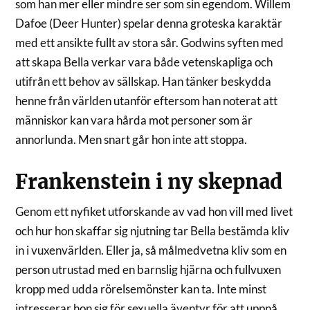
som han mer eller mindre ser som sin egendom. Willem
Dafoe (Deer Hunter) spelar denna groteska karaktär
med ett ansikte fullt av stora sår. Godwins syften med
att skapa Bella verkar vara både vetenskapliga och
utifrån ett behov av sällskap. Han tänker beskydda
henne från världen utanför eftersom han noterat att
människor kan vara hårda mot personer som är
annorlunda. Men snart går hon inte att stoppa.
Frankenstein i ny skepnad
Genom ett nyfiket utforskande av vad hon vill med livet
och hur hon skaffar sig njutning tar Bella bestämda kliv
in i vuxenvärlden. Eller ja, så målmedvetna kliv som en
person utrustad med en barnslig hjärna och fullvuxen
kropp med udda rörelsemönster kan ta. Inte minst
intresserar hon sig för sexuella äventyr för att uppnå