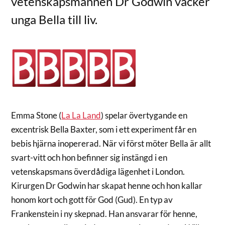
vetenskapsmannen Dr Godwin väcker
unga Bella till liv.
Emma Stone (
La La Land
) spelar övertygande en
excentrisk Bella Baxter, som i ett experiment får en
bebis hjärna inopererad. När vi först möter Bella är allt
svart-vitt och hon befinner sig instängd i en
vetenskapsmans överdådiga lägenhet i London.
Kirurgen Dr Godwin har skapat henne och hon kallar
honom kort och gott för God (Gud). En typ av
Frankenstein i ny skepnad. Han ansvarar för henne,