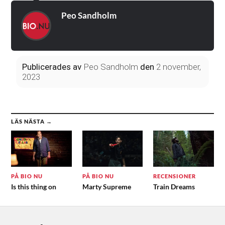
Peo Sandholm
Publicerades
av
Peo Sandholm
den
2 november,
2023
LÄS NÄSTA →
PÅ BIO NU
PÅ BIO NU
RECENSIONER
Is this thing on
Marty Supreme
Train Dreams