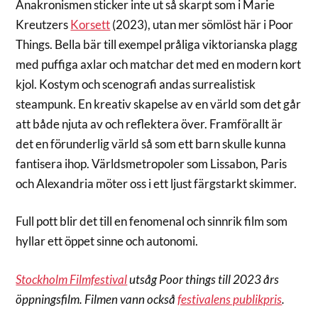
Anakronismen sticker inte ut så skarpt som i Marie
Kreutzers
Korsett
(2023), utan mer sömlöst här i Poor
Things. Bella bär till exempel pråliga viktorianska plagg
med puffiga axlar och matchar det med en modern kort
kjol. Kostym och scenografi andas surrealistisk
steampunk. En kreativ skapelse av en värld som det går
att både njuta av och reflektera över. Framförallt är
det en förunderlig värld så som ett barn skulle kunna
fantisera ihop. Världsmetropoler som Lissabon, Paris
och Alexandria möter oss i ett ljust färgstarkt skimmer.
Full pott blir det till en fenomenal och sinnrik film som
hyllar ett öppet sinne och autonomi.
Stockholm Filmfestival
utsåg Poor things till 2023 års
öppningsfilm. Filmen vann också
festivalens publikpris
.