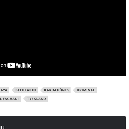
RAYA
FATIH AKIN
KARIM GÜNES
KRIMINAL
L FAGHANI
TYSKLAND
NU