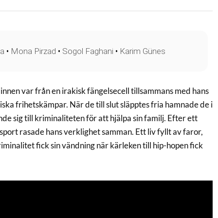
ya
•
Mona Pirzad
•
Sogol Faghani
•
Karim Günes
innen var från en irakisk fängelsecell tillsammans med hans
ska frihetskämpar. När de till slut släpptes fria hamnade de i
 sig till kriminaliteten för att hjälpa sin familj. Efter ett
sport rasade hans verklighet samman. Ett liv fyllt av faror,
iminalitet fick sin vändning när kärleken till hip-hopen fick