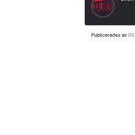
Publicerades
av
BI