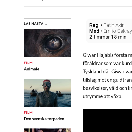
LÄS NÄSTA →
Regi
•
Fatih Akin
Med
•
Emilio Sakra
2 timmar 18 min
Giwar Hajabis första m
föräldrar som var kurdi
FILM
Animale
Tyskland där Giwar vände
tillslag mot en guldtran
besvikelser, våld och kr
utrymme att växa.
FILM
Den svenska torpeden