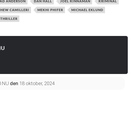
AD ANDERSON
DAN HALL
JOEL KINNAMAN
KRIMINAL
HEW CAMILLERI
MEKHI PHIFER
MICHAEL EKLUND
THRILLER
NU
O.NU
den
18 oktober, 2024