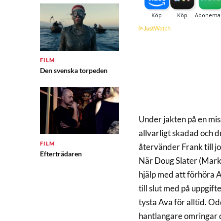
FILM
Den svenska torpeden
Under jakten på en mis
allvarligt skadad och 
FILM
återvänder Frank till j
Efterträdaren
När Doug Slater (Mark 
hjälp med att förhöra 
till slut med på uppgift
tysta Ava för alltid. 
hantlangare omringar 