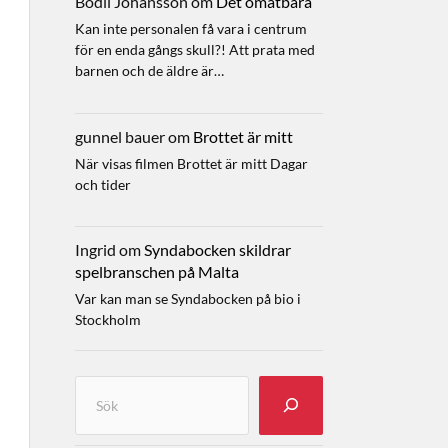
Bodil Johansson
om
Det omätbara
Kan inte personalen få vara i centrum
för en enda gångs skull?! Att prata med
barnen och de äldre är…
gunnel bauer
om
Brottet är mitt
När visas filmen Brottet är mitt Dagar
och tider
Ingrid
om
Syndabocken skildrar
spelbranschen på Malta
Var kan man se Syndabocken på bio i
Stockholm