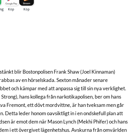
stänkt blir Bostonpolisen Frank Shaw (Joel Kinnaman)
drabbas av en hörselskada. Sexton månader senare
obbet och kämpar med att anpassa sig till sin nya verklighet.
Strong), hans kollega från narkotikapolisen, ber om hans
Ava Fremont, ett dövt mordvittne, är han tveksam men går
en. Detta leder honom oavsiktligt in i en ondskefull plan att
Oddsen är emot dem när Mason Lynch (Mekhi Phifer) och hans
dem i ett övergivet lägenhetshus. Avskurna från omvärlden