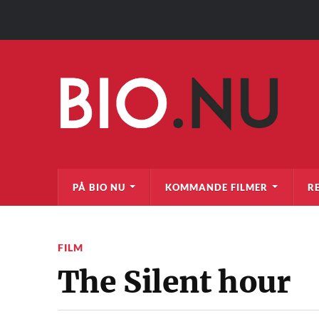
PÅ BIO NU
KOMMANDE FILMER
R
FILM
The Silent hour