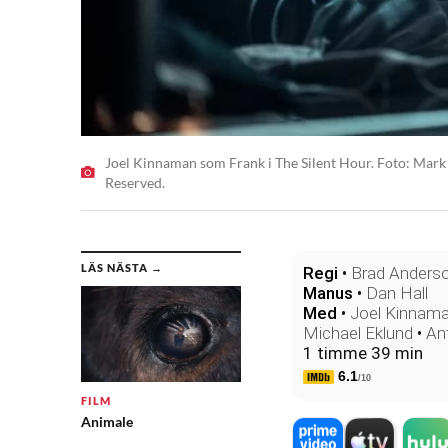
Joel Kinnaman som Frank i The Silent Hour. Foto: Mark 
Reserved.
LÄS NÄSTA →
Regi
•
Brad Anders
Manus
•
Dan Hall
Med
•
Joel Kinnam
Michael Eklund
•
An
1 timme 39 min
6.1
/10
FILM
Animale