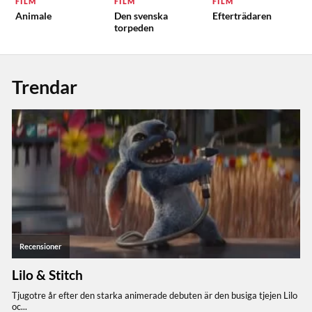
FILM
FILM
FILM
Animale
Den svenska
Efterträdaren
torpeden
Trendar